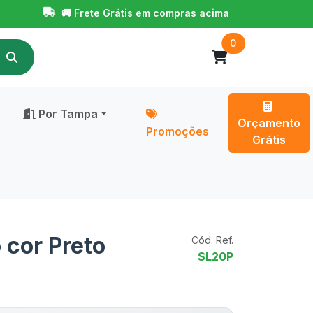
🚚 Frete Grátis em compras acima de R$ 650,00!
Para
0
Por Tampa
Orçamento
Promoções
Grátis
 cor Preto
Cód. Ref.
SL20P