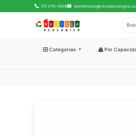
(11) 2116-4908
atendimento@reciclaecologica.co
Categorias
Por Capacid
Home
Sacos de Lixo cor Preto