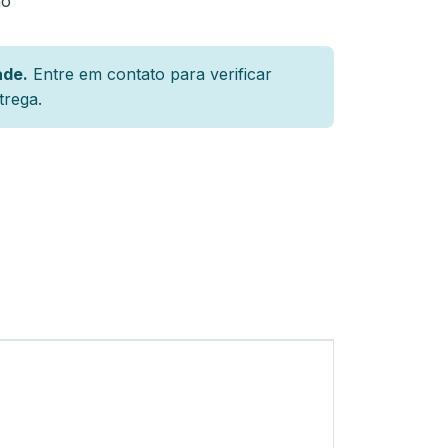
ão
ade.
Entre em contato para verificar
trega.