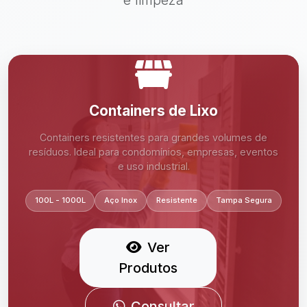
Containers de Lixo
Containers resistentes para grandes volumes de
resíduos. Ideal para condomínios, empresas, eventos
Consultar no WhatsApp
e uso industrial.
100L - 1000L
Aço Inox
Resistente
Tampa Segura
Ver
Produtos
Consultar