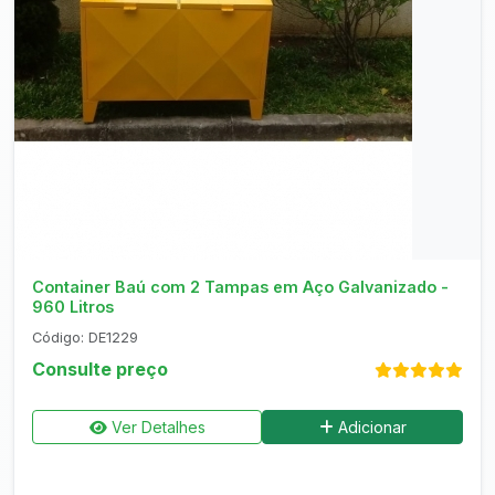
Consultar no WhatsApp
Container Baú com 2 Tampas em Aço Galvanizado -
960 Litros
Código: DE1229
Consulte preço
Ver Detalhes
Adicionar