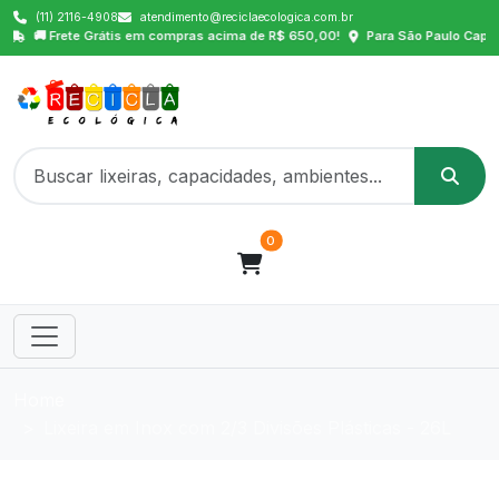
(11) 2116-4908
atendimento@reciclaecologica.com.br
 Grátis em compras acima de R$ 650,00!
Para São Paulo Capital, ABCD, Osa
0
Home
Lixeira em Inox com 2/3 Divisões Plásticas - 26L