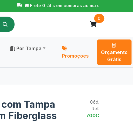
🚚 Frete Grátis em compras acima de R$ 650,00!
Para 
0
Por Tampa
Orçamento
Promoções
Grátis
o com Tampa
Cód.
Ref.
m Fiberglass
700C