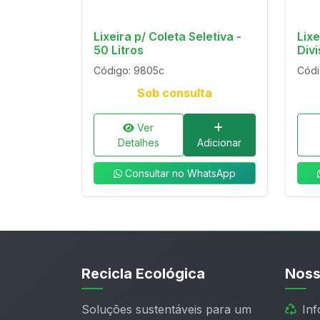
Lixeira p/ Coleta Seletiva -
Lix
50 Litros
Divi
Código: 9805c
Códi
Sob consulta
Ver
Detalhes
Adicionar
Consultar no WhatsApp
Recicla Ecológica
Noss
Soluções sustentáveis para um
In