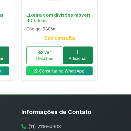
as
Lixeira com divisões móveis
30 Litros
Código: 9805a
Sob consulta
Ver
ar
Detalhes
Adicionar
p
Consultar no WhatsApp
Informações de Contato
(11) 2116-4908