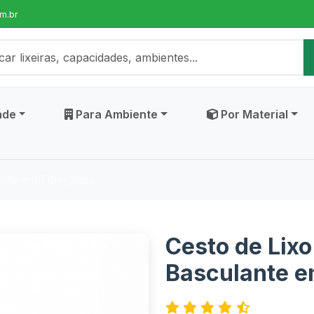
m.br
ade
Para Ambiente
Por Material
nte em Fiberglass
Cesto de Lix
Basculante e