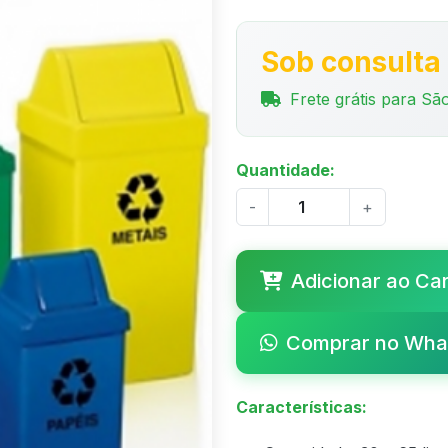
Sob consulta
Frete grátis para São
Quantidade:
-
+
Adicionar ao Ca
Comprar no Wha
Características: