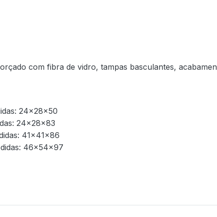
forçado com fibra de vidro, tampas basculantes, acabament
didas: 24x28x50
idas: 24x28x83
edidas: 41x41x86
edidas: 46x54x97