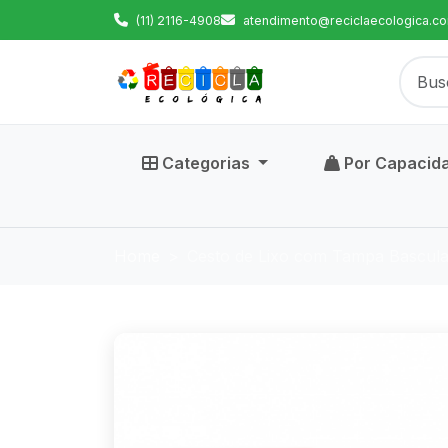
(11) 2116-4908
atendimento@reciclaecologica.co
Categorias
Por Capacid
Home
Cesto de Lixo com Tampa Bascula