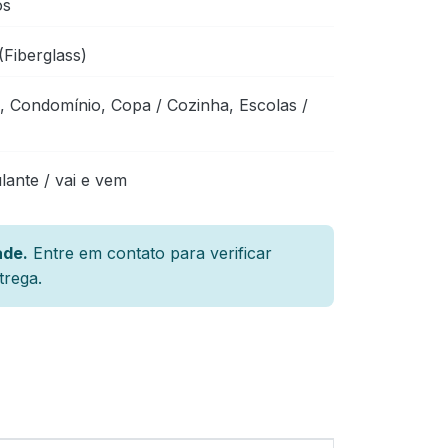
os
(Fiberglass)
a, Condomínio, Copa / Cozinha, Escolas /
ante / vai e vem
ade.
Entre em contato para verificar
trega.