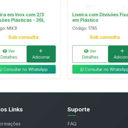
eira em Inox com 2/3
Lixeira com Divisões Fix
sões Plásticas - 26L
em Plástico
go: MIX3I
Código: 1785
Sob consulta
Sob consulta
Ver
Ver
Detalhes
Adicionar
Detalhes
Adicion
Consultar no WhatsApp
Consultar no WhatsAp
os Links
Suporte
formações
FAQ