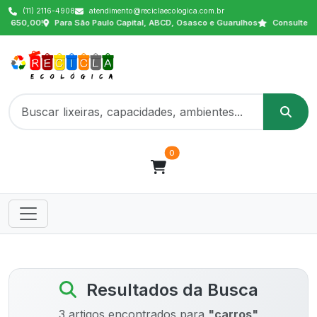
(11) 2116-4908
atendimento@reciclaecologica.com.br
0,00!
Para São Paulo Capital, ABCD, Osasco e Guarulhos
Consulte outras 
0
Resultados da Busca
3 artigos encontrados para
"carros"