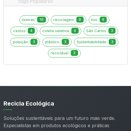
Tags Populares
16
9
6
lixeiras
reciclagem
lixo
4
4
3
cestos
coleta seletiva
São Carlos
3
3
3
poluição
plástico
Sustentabilidade
3
reciclável
Recicla Ecológica
Soluções sustentáveis para um futuro mais verde.
Especialistas em produtos ecológicos e práticas