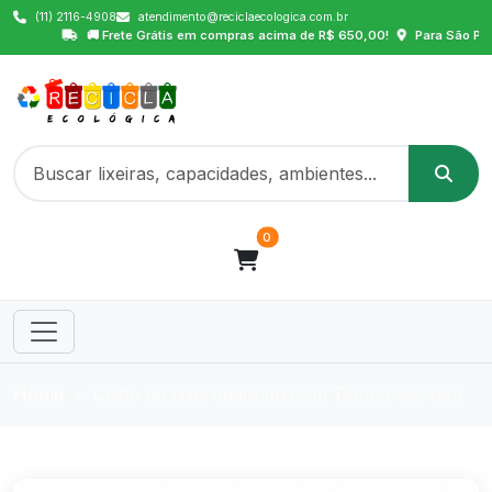
(11) 2116-4908
atendimento@reciclaecologica.com.br
🚚 Frete Grátis em compras acima de R$ 650,00!
Para São Paulo Capita
0
Home
Cesto de Lixo Redondo com Tampa Vai-Vem