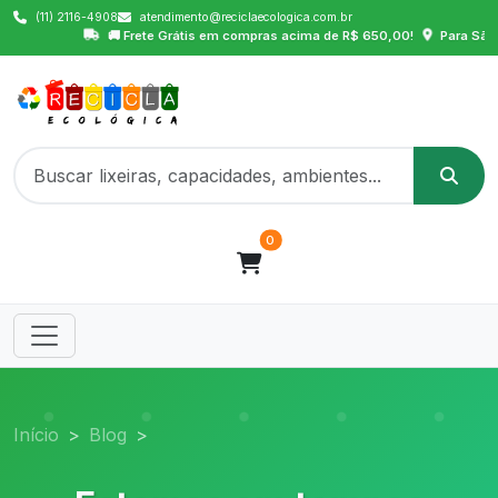
(11) 2116-4908
atendimento@reciclaecologica.com.br
🚚 Frete Grátis em compras acima de R$ 650,00!
Para São Paulo 
0
Início
Blog